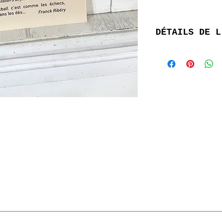
DÉTAILS DE L
Le format de la c
mm)
Le verso de la car
reflets et c’est a
Le recto de la car
écrire dessus.
Le papier « premi
grande qualité, s
g/m².