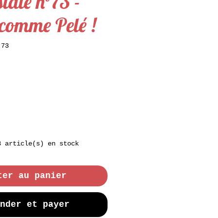
stale n°73 -
comme Pelé !
 73
3 article(s) en stock
ter au panier
nder et payer