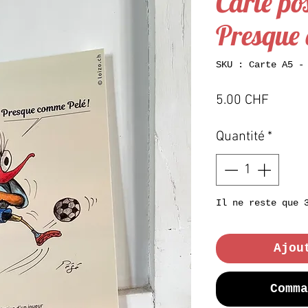
Carte po
Presque 
SKU : Carte A5 -
Prix
5.00 CHF
Quantité
*
Il ne reste que 
Ajou
Comma