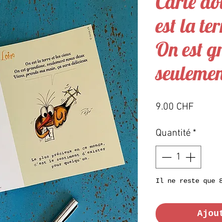
Carte do
est la ter
On est g
seulemen
Prix
9.00 CHF
Quantité
*
Il ne reste que 
Ajou