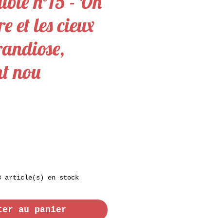
uble n°15 - On
re et les cieux
randiose,
t nou
8 article(s) en stock
ter au panier