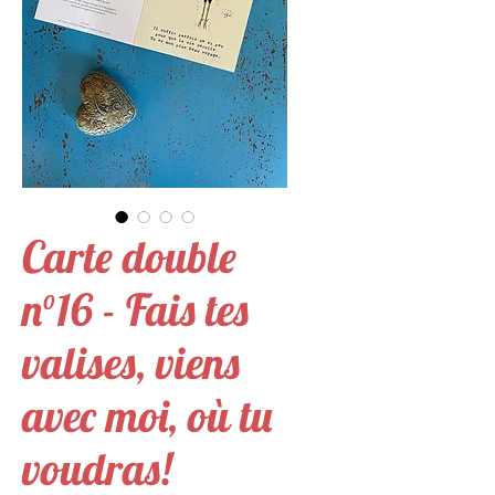
Carte double
n°16 - Fais tes
valises, viens
avec moi, où tu
voudras!